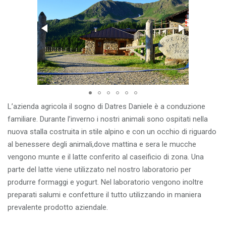
v
i
g
a
t
i
o
n
L’azienda agricola il sogno di Datres Daniele è a conduzione
familiare. Durante l’inverno i nostri animali sono ospitati nella
nuova stalla costruita in stile alpino e con un occhio di riguardo
al benessere degli animali,dove mattina e sera le mucche
vengono munte e il latte conferito al caseificio di zona. Una
parte del latte viene utilizzato nel nostro laboratorio per
produrre formaggi e yogurt. Nel laboratorio vengono inoltre
preparati salumi e confetture il tutto utilizzando in maniera
prevalente prodotto aziendale.